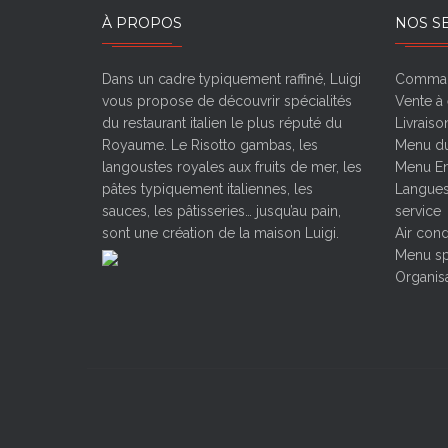
À PROPOS
NOS S
Dans un cadre typiquement raffiné, Luigi
Comman
vous propose de découvrir spécialités
Vente à
du restaurant italien le plus réputé du
Livraiso
Royaume. Le Risotto gambas, les
Menu du
langoustes royales aux fruits de mer, les
Menu En
pâtes typiquement italiennes, les
Langues
sauces, les pâtisseries… jusqu’au pain,
service
sont une création de la maison Luigi.
Air cond
Menu sp
Organisa