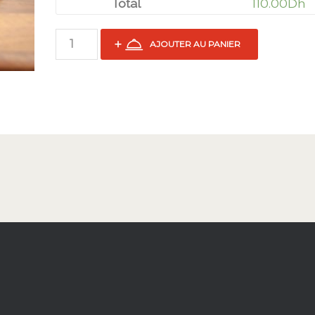
110.00
Dh
Total
AJOUTER AU PANIER