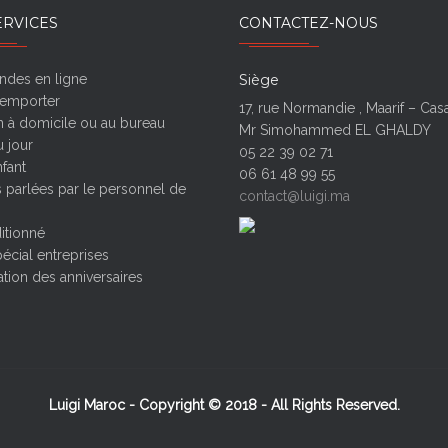
ERVICES
CONTACTEZ-NOUS
des en ligne
Siège
 emporter
17, rue Normandie , Maarif – Ca
n à domicile ou au bureau
Mr Simohammed EL GHALDY
 jour
05 22 39 02 71
fant
06 61 48 99 55
 parlées par le personnel de
contact@luigi.ma
itionné
écial entreprises
tion des anniversaires
Luigi Maroc - Copyright © 2018 - All Rights Reserved.