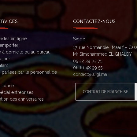
ERVICES
CONTACTEZ-NOUS
des en ligne
Siège
 emporter
17, rue Normandie , Maarif – Ca
n à domicile ou au bureau
Mr Simohammed EL GHALDY
 jour
05 22 39 02 71
fant
06 61 48 99 55
 parlées par le personnel de
contact@luigi.ma
itionné
écial entreprises
tion des anniversaires