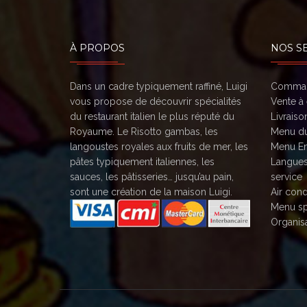
À PROPOS
NOS S
Dans un cadre typiquement raffiné, Luigi
Comman
vous propose de découvrir spécialités
Vente à
du restaurant italien le plus réputé du
Livraiso
Royaume. Le Risotto gambas, les
Menu du
langoustes royales aux fruits de mer, les
Menu En
pâtes typiquement italiennes, les
Langues
sauces, les pâtisseries… jusqu’au pain,
service
sont une création de la maison Luigi.
Air cond
Menu sp
Organisa