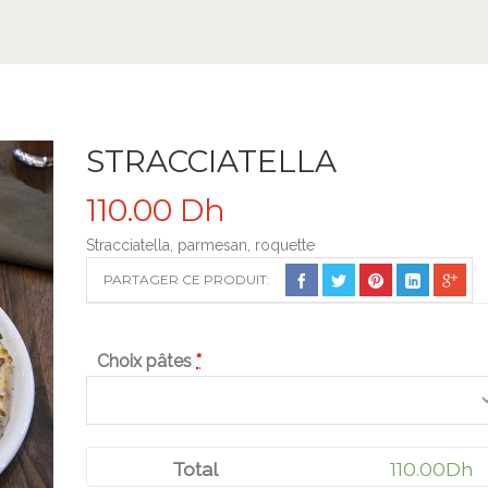
STRACCIATELLA
110.00
Dh
Stracciatella, parmesan, roquette
PARTAGER CE PRODUIT:
Choix pâtes
*
110.00
Dh
Total