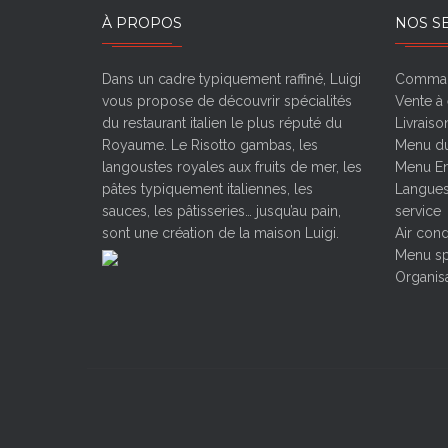
À PROPOS
NOS S
Dans un cadre typiquement raffiné, Luigi
Comman
vous propose de découvrir spécialités
Vente à
du restaurant italien le plus réputé du
Livraiso
Royaume. Le Risotto gambas, les
Menu du
langoustes royales aux fruits de mer, les
Menu En
pâtes typiquement italiennes, les
Langues
sauces, les pâtisseries… jusqu’au pain,
service
sont une création de la maison Luigi.
Air cond
Menu sp
Organisa