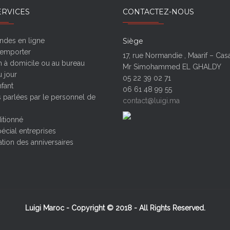
ERVICES
CONTACTEZ-NOUS
des en ligne
Siège
 emporter
17, rue Normandie , Maarif – Ca
n à domicile ou au bureau
Mr Simohammed EL GHALDY
 jour
05 22 39 02 71
fant
06 61 48 99 55
 parlées par le personnel de
contact@luigi.ma
itionné
écial entreprises
tion des anniversaires
Luigi Maroc - Copyright © 2018 - All Rights Reserved.